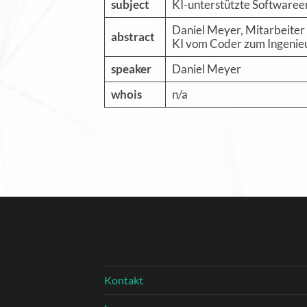
subject
KI-unterstützte Softwaree
Daniel Meyer, Mitarbeiter v
abstract
KI vom Coder zum Ingenieu
speaker
Daniel Meyer
whois
n/a
Kontakt